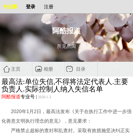
专业圈
登录
注册
阿酷报道
所见所闻
主页
相册
目录
最高法:单位失信,不得将法定代表人.主要
负责人.实际控制人纳入失信名单
阿酷报道
专业号
|
2020-1-3
2020年1月2日，最高法发布《关于在执行工作中进一步强
化善意文明执行理念的意见》，意见要求：
严格禁止超标的查封和乱查封。采取有效措施坚决纠正实