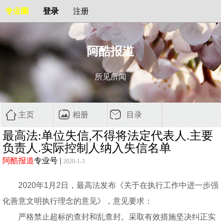
专业圈
登录
注册
阿酷报道
所见所闻
主页
相册
目录
最高法:单位失信,不得将法定代表人.主要
负责人.实际控制人纳入失信名单
阿酷报道
专业号
|
2020-1-3
2020年1月2日，最高法发布《关于在执行工作中进一步强
化善意文明执行理念的意见》，意见要求：
严格禁止超标的查封和乱查封。采取有效措施坚决纠正实