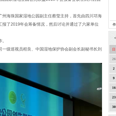
广州海珠国家湿地公园副主任蔡莹主持，首先由四川邛海
报了2019年会筹备情况，然后讨论并通过了六家单位
作
<
作。
司一级巡视员程良、中国湿地保护协会副会长副秘书长刘
日
26
2
9
16
23
30